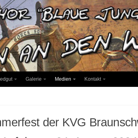
iedgut
Galerie
Medien
Kontakt
merfest der KVG Braunsch